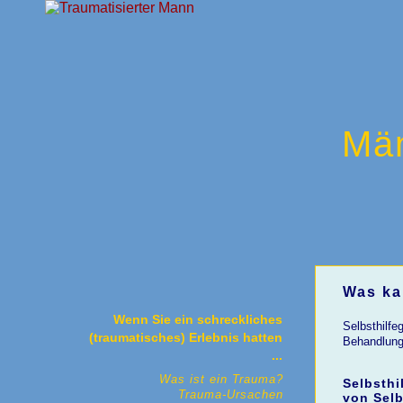
Mä
Was ka
Wenn Sie ein schreckliches
Selbsthilfe
(traumatisches) Erlebnis hatten
Behandlung.
...
Was ist ein Trauma?
Selbsthi
Trauma-Ursachen
von Selb