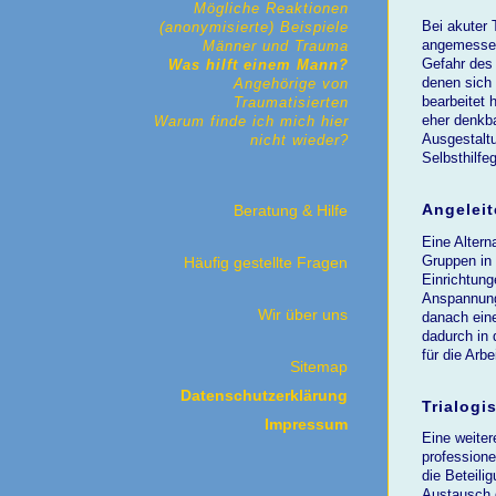
Mögliche Reaktionen
Bei akuter 
(anonymisierte) Beispiele
angemessene
Männer und Trauma
Gefahr des 
Was hilft einem Mann?
denen sich
Angehörige von
bearbeitet 
Traumatisierten
eher denkba
Warum finde ich mich hier
Ausgestaltu
nicht wieder?
Selbsthilfe
Angeleit
Beratung & Hilfe
Eine Altern
Gruppen in
Häufig gestellte Fragen
Einrichtung
Anspannungs
Wir über uns
danach eine
dadurch in 
für die Arb
Sitemap
Datenschutzerklärung
Trialogi
Impressum
Eine weiter
professione
die Beteili
Austausch g